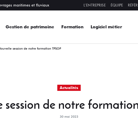
uvrages maritimes et fluviaux
L’ENTREPRISE
ÉQUIPE
RÉFÉ
Gestion de patrimoine
Formation
Logiciel métier
ouvelle session de notre formation TPSOP
Actualités
e session de notre formati
30 mai 2023