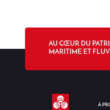
AU CŒUR DU PATR
MARITIME ET FLUV
À PR