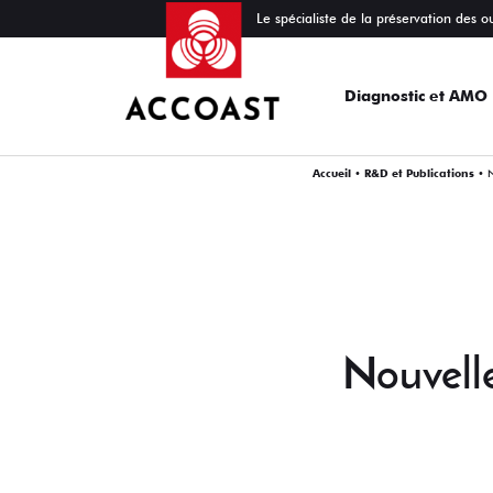
Le spécialiste de la préservation des o
Diagnostic et AMO
Accueil
•
R&D et Publications
•
N
Nouvell