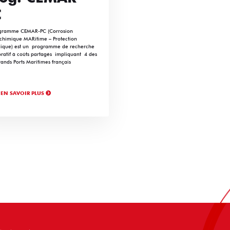
C
gramme CEMAR-PC (Corrosion
ochimique MARitime – Protection
ique) est un programme de recherche
oratif à coûts partagés impliquant 4 des
rands Ports Maritimes français
EN SAVOIR PLUS