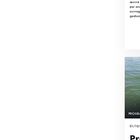
œuvre 
par ano
ouvrag
gestion
PROGR
01/10
Pr