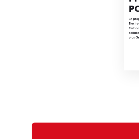
P
Le pro
Electr
Cathod
collab
plus G