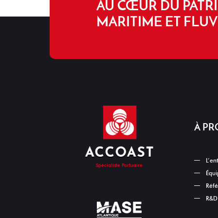
AU CŒUR DU PATR
MARITIME ET FLUV
À PR
L’en
Spécialiste Portuaire
Équi
Réfé
R&D 