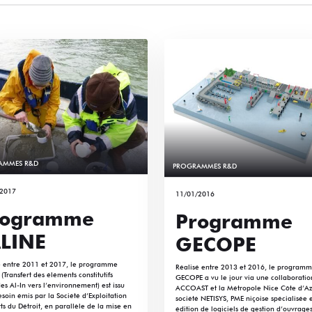
AMMES R&D
PROGRAMMES R&D
/2017
11/01/2016
rogramme
Programme
LINE
GECOPE
é entre 2011 et 2017, le programme
Réalisé entre 2013 et 2016, le program
(Transfert des éléments constitutifs
GECOPE a vu le jour via une collaboratio
s Al-In vers l’environnement) est issu
ACCOAST et la Métropole Nice Côte d’Az
soin émis par la Société d’Exploitation
société NETISYS, PME niçoise spécialisée 
ts du Détroit, en parallèle de la mise en
édition de logiciels de gestion d’ouvrages