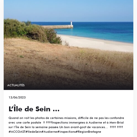
ACTUALITÉS
13/06/2023
L’Île de Sein …
Quand on voit les photos de certaines missions, difficile de ne pas les confondre
avec une carte postale !! ????Inspections immergées à Audierne et à Men-Brial
sur l’Île de Sein la semaine passée.Un bon avant-goût de vacances… ???? ????
#ACCOAST#IledeSein#Audierne#inspections#RégionBretagne