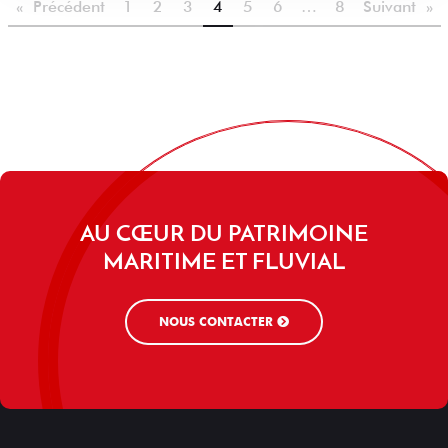
« Précédent
1
2
3
4
5
6
…
8
Suivant »
AU CŒUR DU PATRIMOINE
MARITIME ET FLUVIAL
NOUS CONTACTER